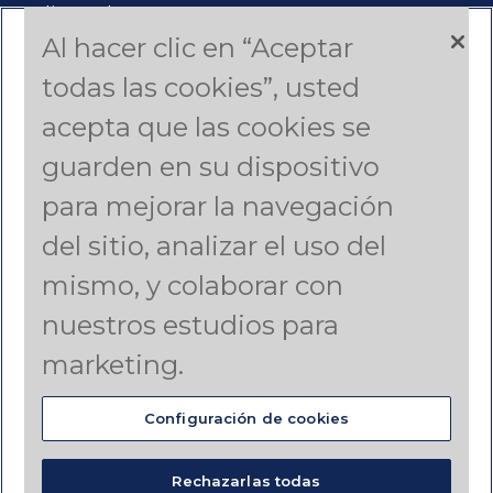
Aplicar Ahora
Al hacer clic en “Aceptar
Productos y Servicios
todas las cookies”, usted
acepta que las cookies se
Estudios de Casos
guarden en su dispositivo
Americas (English)
para mejorar la navegación
del sitio, analizar el uso del
Asia Pacific (English)
mismo, y colaborar con
Canada (French)
nuestros estudios para
Latin America (Spanish)
marketing.
Configuración de cookies
© DynoNobel 2024
Rechazarlas todas
Términos y condiciones
Política de privacidad